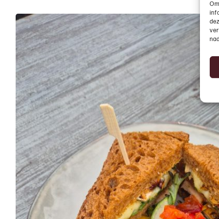
Om 
inf
dez
ver
nad