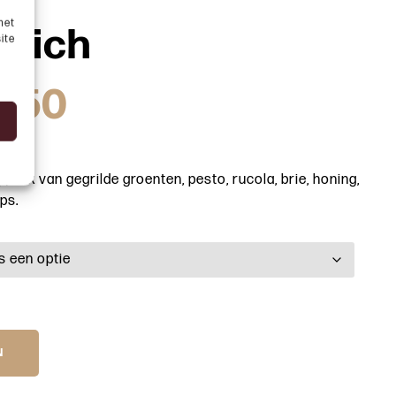
met
dwich
ite
4,50
, mix van gegrilde groenten, pesto, rucola, brie, honing,
ps.
N