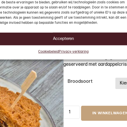
de beste ervaringen te bieden, gebruiken wij technologieën zoals cookies om
ormatie over je apparaat op te slaan en/of te raadplegen. Door in te stemmen 
Club San
e technologieën kunnen wij gegevens zoals surfgedrag of unieke ID's op deze s
werken. Als je geen toestemming geeft of uw toestemming intrekt, kan dit een
elige invloed hebben op bepaalde functies en mogelijkheden.
Vanaf
€
1
Accepteren
Cookiebeleid
Privacy-verklaring
Getoast brood met gegrilde kip
geserveerd met aardappelcris
Broodsoort
IN WINKELWAGE