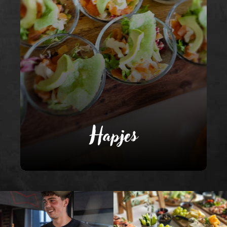
Hapjes
Maak je bedrijfsfeest af met ons hapjes
assortiment.
CONTACT
Hapjes