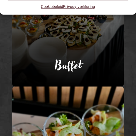
bedrijfsfeesten van diverse buffet
Cookiebeleid
Privacy-verklaring
opties.
MEER INFO
Buffet