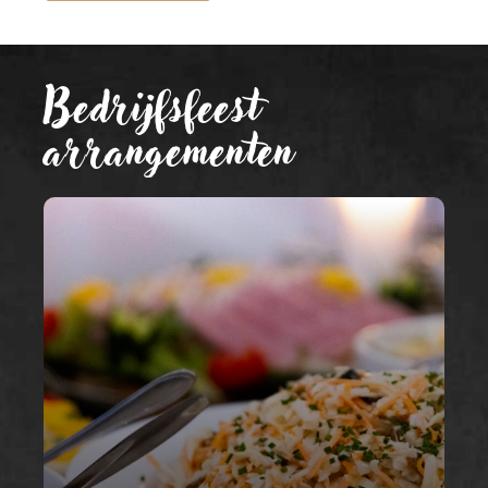
Bedrijfsfeest
arrangementen
BBQ
Maak van je bedrijfsfeest een
bedrijfsfeest BBQ op locatie.