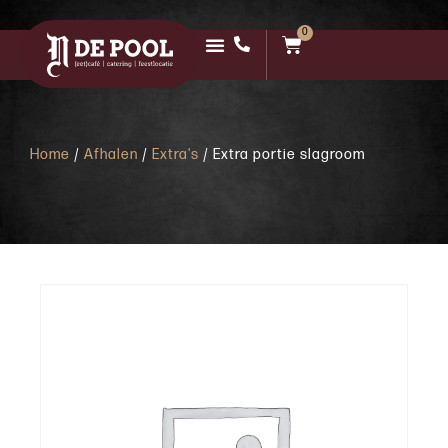
0
Home
/
Afhalen
/
Extra's
/ Extra portie slagroom