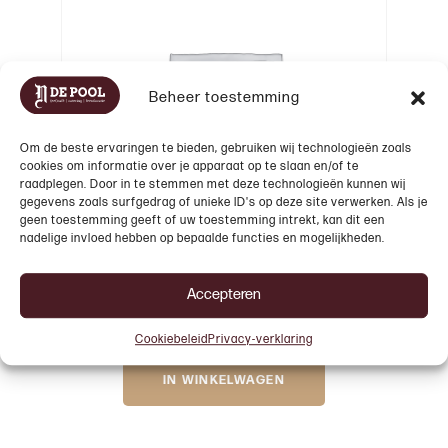
Beheer toestemming
Om de beste ervaringen te bieden, gebruiken wij technologieën zoals
cookies om informatie over je apparaat op te slaan en/of te
raadplegen. Door in te stemmen met deze technologieën kunnen wij
gegevens zoals surfgedrag of unieke ID's op deze site verwerken. Als je
geen toestemming geeft of uw toestemming intrekt, kan dit een
nadelige invloed hebben op bepaalde functies en mogelijkheden.
Accepteren
Extra portie groenten
€
3,50
Cookiebeleid
Privacy-verklaring
IN WINKELWAGEN