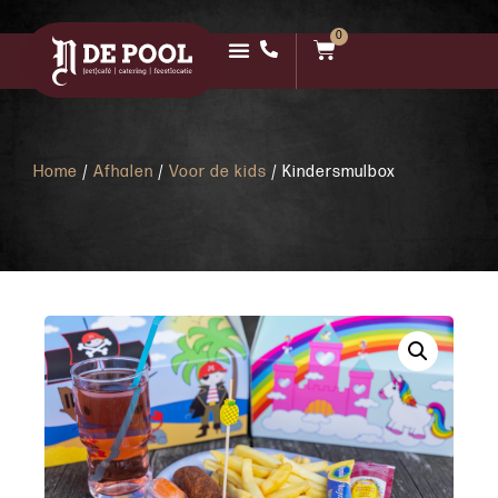
0
Home
/
Afhalen
/
Voor de kids
/ Kindersmulbox