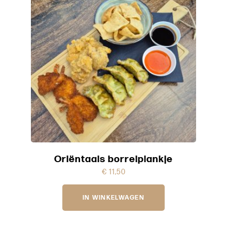
Oriëntaals borrelplankje
€
11,50
IN WINKELWAGEN