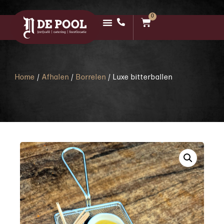
0
Home
/
Afhalen
/
Borrelen
/ Luxe bitterballen