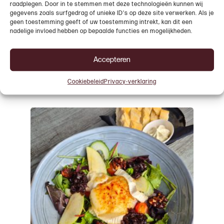
raadplegen. Door in te stemmen met deze technologieën kunnen wij
gegevens zoals surfgedrag of unieke ID's op deze site verwerken. Als je
Salade carpaccio
geen toestemming geeft of uw toestemming intrekt, kan dit een
Vanaf
€
12,95
nadelige invloed hebben op bepaalde functies en mogelijkheden.
IN WINKELWAGEN
Accepteren
Cookiebeleid
Privacy-verklaring