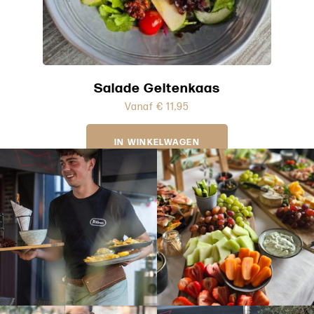
Salade Geitenkaas
Vanaf
€
11,95
IN WINKELWAGEN