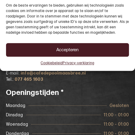
Bedrijfs - en adresgegevens
Om de beste ervaringen te bieden, gebruiken wij technologieën zoals
cookies om informatie over je apparaat op te slaan en/of te
Café de Pool Maasbree B.V.
raadplegen. Door in te stemmen met deze technologieën kunnen wij
Dorpstraat 67
gegevens zoals surfgedrag of unieke ID's op deze site verwerken. Als je
geen toestemming geeft of uw toestemming intrekt, kan dit een
5993 AM Maasbree
nadelige invloed hebben op bepaalde functies en mogelijkheden.
Kvk nr. 92096816
BTW nr. NL865884109B01
Accepteren
Contact
Cookiebeleid
Privacy-verklaring
E-mail:
info@cafedepoolmaasbree.nl
Tel.:
077 465 1603
Openingstijden *
Maandag
Gesloten
Dinsdag
11:00 – 01:00
Woensdag
11:00 – 01:00
Donderdag
11:00 – 01:00